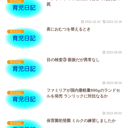
育児日記
罠
2022.10.10
2022.10.18
夜におむつを替えるとき
育児日記
2022.09.05
目の検査③ 眼振だが異常なし
育児日記
2022.09.04
ファミリアが国内最軽量890gのランドセ
育児日記
ルを発売 ランリックに対抗なるか
2022.09.02
保育園初登園 ミルクの練習しましたか
育児日記