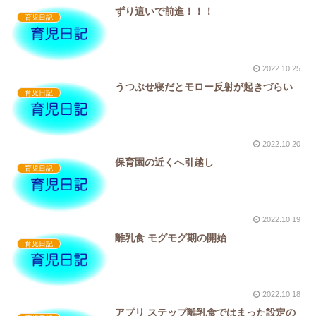
ずり這いで前進！！！
育児日記
2022.10.25
うつぶせ寝だとモロー反射が起きづらい
育児日記
2022.10.20
保育園の近くへ引越し
育児日記
2022.10.19
離乳食 モグモグ期の開始
育児日記
2022.10.18
アプリ ステップ離乳食ではまった設定の