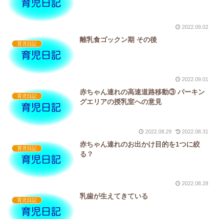
2022.09.02
離乳食ゴックン期 その後
育児日記
2022.09.01
赤ちゃん連れの高速道路移動③ パーキン
育児日記
グエリアの授乳室への意見
2022.08.29
2022.08.31
赤ちゃん連れのお出かけ目的を1つに絞
育児日記
る？
2022.08.28
乳歯が生えてきている
育児日記