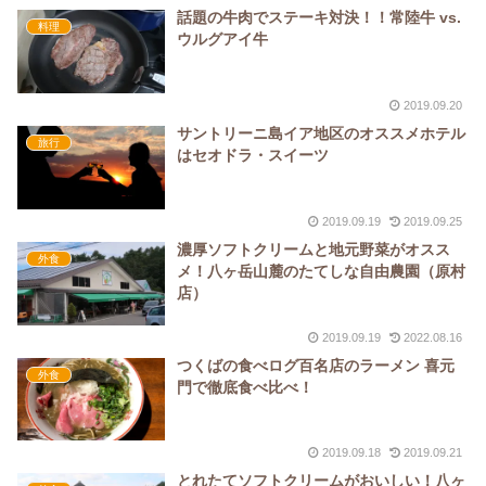
話題の牛肉でステーキ対決！！常陸牛 vs.
料理
ウルグアイ牛
2019.09.20
サントリーニ島イア地区のオススメホテル
旅行
はセオドラ・スイーツ
2019.09.19
2019.09.25
濃厚ソフトクリームと地元野菜がオスス
外食
メ！八ヶ岳山麓のたてしな自由農園（原村
店）
2019.09.19
2022.08.16
つくばの食べログ百名店のラーメン 喜元
外食
門で徹底食べ比べ！
2019.09.18
2019.09.21
とれたてソフトクリームがおいしい！八ヶ