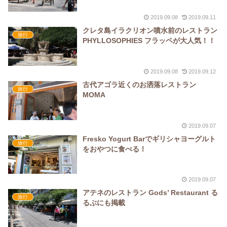
2019.09.08
2019.09.11
クレタ島イラクリオン噴水前のレストラン
旅行
PHYLLOSOPHIES フラッペが大人気！！
2019.09.08
2019.09.12
古代アゴラ近くのお洒落レストラン
旅行
MOMA
2019.09.07
Fresko Yogurt Barでギリシャヨーグルト
旅行
をおやつに食べる！
2019.09.07
アテネのレストラン Gods’ Restaurant る
旅行
るぶにも掲載