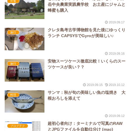
外食
岳中央農業実践農学校 お土産にジャムと
蜂蜜も購入
2019.09.17
クレタ島考古学博物館を見た後にゆっくり
旅行
ランチ CAPSYSでGyroが美味しい♪
2019.09.16
安物スーツケース徹底比較！いくらのスー
旅行
ツケースが良い？？
2019.09.15
2019.10.12
サンマ：秋が旬の美味しい魚の塩焼き 大
料理
根おろしを添えて
2019.09.12
超初心者向け：ターミナルで写真のRAW
ブログテク
とJPGファイルを自動仕分け (mac)