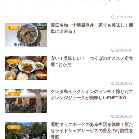
2019.09.11
帯広名物、十勝風豚丼 家でも美味しく簡
料理
単に出来る！
2019.09.10
安い！美味しい！ つくばのオススメ定食
外食
屋 “おかだ”
2019.09.09
クレタ島イラクリオンのランチ！搾りたて
旅行
オレンジジュースが美味しいENETIKO
2019.09.09
電動キックボードのある生活を体験！新た
旅行
なライドシェアサービスの普及の可能性を
考察