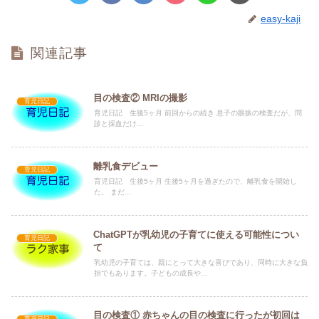
easy-kaji
関連記事
目の検査② MRIの撮影
育児日記
育児日記 生後5ヶ月 前回からの続き 息子の眼振の検査だが、問
診と採血だけ...
離乳食デビュー
育児日記
育児日記 生後5ヶ月 生後5ヶ月を過ぎたので、離乳食を開始し
た。 まだ...
ChatGPTが乳幼児の子育てに使える可能性につい
育児日記
て
乳幼児の子育ては、親にとって大きな喜びであり、同時に大きな負
担でもあります。子どもの成長や...
目の検査① 赤ちゃんの目の検査に行ったが初回は
育児日記