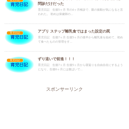
問診だけだった
育児日記 生後5ヶ月 市の4ヶ月検診で、眼の振動が気になると言
われた。 初めは保健師の...
アプリ ステップ離乳食ではまった設定の罠
育児日記
育児日記 生後7ヶ月 生後5ヶ月の後半から離乳食を始めて、初め
て食べたものの管理をす...
ずり這いで前進！！！
育児日記
育児日記 生後7ヶ月 生後5ヶ月から寝返りを自由自在にするよう
になり、生後6ヶ月には腹ばいで...
スポンサーリンク