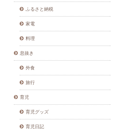
ふるさと納税
家電
料理
息抜き
外食
旅行
育児
育児グッズ
育児日記