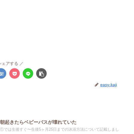
シェアする
easy-kaji
 朝起きたらベビーバスが壊れていた
 ①では生後すぐ〜生後5ヶ月25日までの沐浴方法について記載しまし