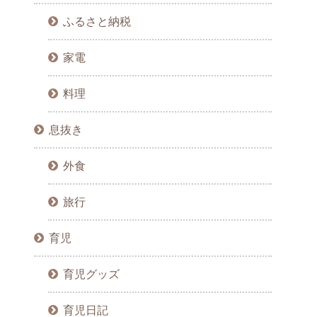
ふるさと納税
家電
料理
息抜き
外食
旅行
育児
育児グッズ
育児日記