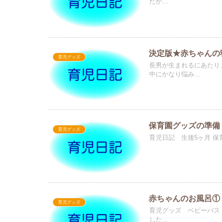
たが...
決定版★赤ちゃんの
育児グッズ
長男が生まれるにあたり
中にかなり悩み...
保育園グッズの準備
育児グッズ
育児日記 生後5ヶ月 保
赤ちゃんのお風呂①
育児グッズ
育児グッズ ベビーバス
した...